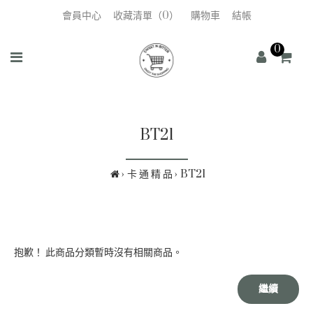
會員中心
收藏清單（0）
購物車
結帳
0
BT21
卡 通 精 品
BT21
抱歉！ 此商品分類暫時沒有相關商品。
繼續